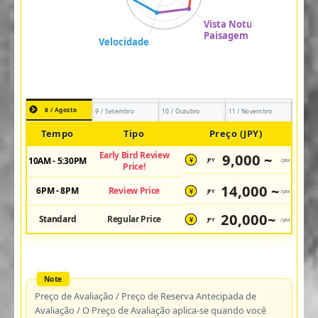
8 / Agosto
9 / Setembro
10 / Outubro
11 / Novembro
Tempo
Tipo
Preço (JPY)
Early Bird Review
9,000 ~
10AM - 5:30PM
JPY
/pax
¥
Price!
14,000 ~
6PM - 8PM
Review Price
JPY
/pax
¥
20,000~
Standard
Regular Price
JPY
/pax
¥
Preço de Avaliação / Preço de Reserva Antecipada de
Avaliação / O Preço de Avaliação aplica-se quando você