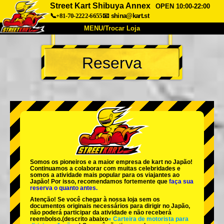
Street Kart Shibuya Annex
OPEN 10:00-22:00
📞+81-70-2222-6655
📧
shina@kart.st
MENU/Trocar Loja
INÍCIO
Reserva
Sobre
Especificações
Preços
Acesso
Opiniões
FAQ
Empresa
Reserva
Trocar Loja
Tokyo Shinagawa
Tokyo Akihabara#1
Tokyo Akihabara#2
Tokyo Shibuya
Somos os
pioneiros
e a
maior empresa de kart
no Japão!
Tokyo Shibuya Annex
Tokyo Bay
Continuamos a colaborar com
muitas celebridades
e
somos a
atividade mais popular
para os viajantes ao
Japão! Por isso, recomendamos fortemente que
faça sua
Tokyo Asakusa
Osaka
reserva o quanto antes.
Atenção! Se você chegar à nossa loja sem os
Okinawa
documentos originais necessários para dirigir no Japão,
não poderá participar da atividade e não receberá
reembolso.
(descrito abaixo
« Carteira de motorista para