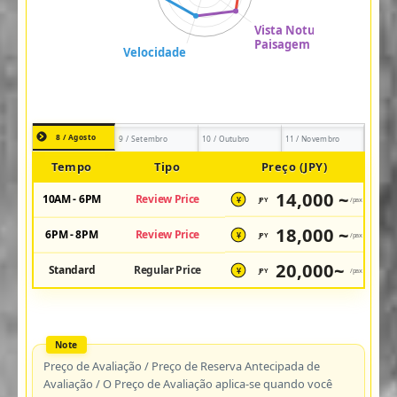
8 / Agosto
9 / Setembro
10 / Outubro
11 / Novembro
Tempo
Tipo
Preço (JPY)
14,000 ~
10AM - 6PM
Review Price
JPY
/pax
¥
18,000 ~
6PM - 8PM
Review Price
JPY
/pax
¥
20,000~
Standard
Regular Price
JPY
/pax
¥
Preço de Avaliação / Preço de Reserva Antecipada de
Avaliação / O Preço de Avaliação aplica-se quando você