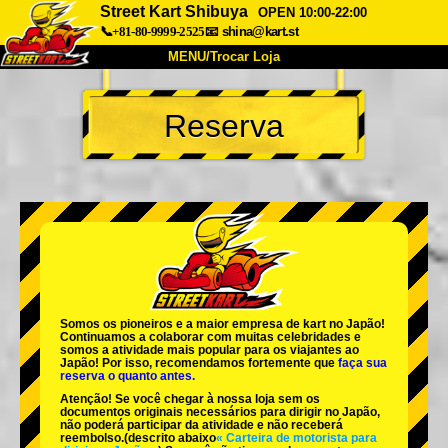
Street Kart Shibuya
OPEN 10:00-22:00
📞+81-80-9999-2525
📧
shina@kart.st
MENU/Trocar Loja
INÍCIO
Reserva
Sobre
Especificações
Preços
Acesso
Opiniões
FAQ
Empresa
Reserva
Trocar Loja
Tokyo Shinagawa
Tokyo Akihabara#1
Tokyo Akihabara#2
Tokyo Shibuya
Somos os
pioneiros
e a
maior empresa de kart
no Japão!
Tokyo Shibuya Annex
Tokyo Bay
Continuamos a colaborar com
muitas celebridades
e
somos a
atividade mais popular
para os viajantes ao
Japão! Por isso, recomendamos fortemente que
faça sua
Tokyo Asakusa
Osaka
reserva o quanto antes.
Atenção! Se você chegar à nossa loja sem os
Okinawa
documentos originais necessários para dirigir no Japão,
não poderá participar da atividade e não receberá
reembolso.
(descrito abaixo
« Carteira de motorista para