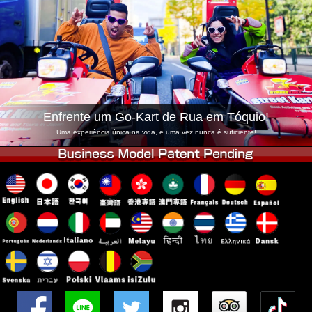
Empresa
Reserva
Trocar Loja
Tokyo Shinagawa
Tokyo Akihabara#1
Tokyo Akihabara#2
Tokyo Shibuya
Tokyo Shibuya Annex
Tokyo Bay
Enfrente um Go-Kart de Rua em Tóquio!
Tokyo Asakusa
Osaka
Uma experiência única na vida, e uma vez nunca é suficiente!
Okinawa