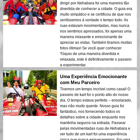
dirigir por Akihabara foi uma maneira tão
divertida de conhecer a cidade. O guia era
muito simpático e se certificou de que nos
sentíssemos à vontade o tempo todo. As
ruas estavam movimentadas, mas nunca
nos sentimos apressados, foi apenas uma
maneira relaxante e emocionante de
apreciar as vistas. Também tiramos muitas
fotos ótimas! Se você quer conhecer
Tóquio de uma maneira divertida e
relaxada, este é definitivamente o passeio
a experimentar.
Uma Experiência Emocionante
com Meu Parceiro
Tivemos um tempo incrível como casal! O
passeio de kart foi o ponto alto do nosso
dia. O tempo estava perfeito – ensolarado,
mas não muito quente. Nosso guia foi
fantástico, nos fornecendo todos os
detalhes sobre a cidade enquanto nos
mantinha seguros na estrada. Passear
pelas movimentadas ruas de Akihabara e
ver tudo de um kart foi uma experiência
única que nunca esqueceremos. Foi uma