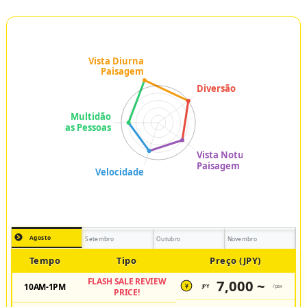
Agosto
Setembro
Outubro
Novembro
Tempo
Tipo
Preço (JPY)
FLASH SALE REVIEW
7,000 ~
10AM-1PM
JPY
/pax
¥
PRICE!