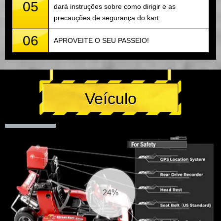
05
dará instruções sobre como dirigir e as
precauções de segurança do kart.
06
APROVEITE O SEU PASSEIO!
Veículo
25%