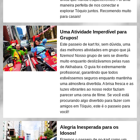
maneira perfeita de nos conectar e
explorar Tóquio juntos. Recomendo muito
para casais!
Uma Atividade Imperdível para
Grupos!
Este passeio de kart foi, sem dúvida, uma
das melhores atividades em grupo que já
fizemos! Nosso grupo de seis se divertiu
muito enquanto deslizávamos pelas ruas
de Akihabara. O guia foi extremamente
profissional, garantindo que todos
estivéssemos seguros enquanto mantinha
uma atmosfera divertida. A brisa fresca e as
luzes vibrantes ao nosso redor faziam
parecer uma cena de filme. Se você está
procurando algo divertido para fazer com
amigos em Tóquio, este é o passeio para
você!
Alegria Inesperada para os
Idosos!
Fizemos o passeio de go-kart como um