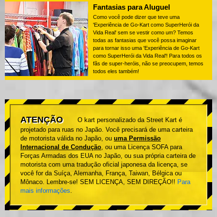
Fantasias para Aluguel
Como você pode dizer que teve uma
'Experiência de Go-Kart como SuperHerói da
Vida Real' sem se vestir como um? Temos
todas as fantasias que você possa imaginar
para tornar isso uma 'Experiência de Go-Kart
como SuperHerói da Vida Real'! Para todos os
fãs de super-heróis, não se preocupem, temos
todos eles também!
ATENÇÃO
O kart personalizado da Street Kart é
projetado para ruas no Japão. Você precisará de uma carteira
de motorista válida no Japão, ou
uma Permissão
Internacional de Condução
, ou uma Licença SOFA para
Forças Armadas dos EUA no Japão, ou sua própria carteira de
motorista com uma tradução oficial japonesa da licença, se
você for da Suíça, Alemanha, França, Taiwan, Bélgica ou
Mônaco. Lembre-se! SEM LICENÇA, SEM DIREÇÃO!!
Para
mais informações
.