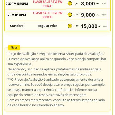
FLASH SALE REVIEW
8,000 ~
2:30PM-5:30PM
JPY
/pax
¥
PRICE!
FLASH SALE REVIEW
9,000 ~
7PM-8:30PM
JPY
/pax
¥
PRICE!
15,000~
Standard
Regular Price
JPY
/pax
¥
Preço de Avaliação / Preço de Reserva Antecipada de Avaliação /
O Preço de Avaliação aplica-se quando você planeja compartilhar
sua experiência.
No entanto, isso não se aplica a plataformas de mídias sociais
onde descontos baseados em avaliações são proibidos.
**O Preço de Avaliação é aplicado automaticamente durante a
reserva online. Se você deseja usar o preço regular, por exemplo,
se deseja manter a experiência confidencial, informe nossa
equipe do centro de reservas através de mensagem.
Para os preços mais recentes, consulte as tarifas listadas ao lado
de cada horário no calendário abaixo.