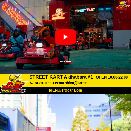
STREET KART Akihabara #1
OPEN 10:00-22:00
📞+81-80-1199-1199
📧
shina@kart.st
MENU/Trocar Loja
INÍCIO
Sobre
Especificações
Preços
Acesso
Opiniões
FAQ