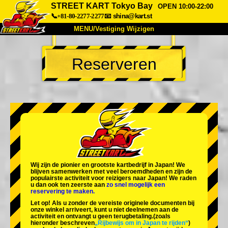
STREET KART Tokyo Bay
OPEN 10:00-22:00
📞+81-80-2277-2277
📧
shina@kart.st
MENU/Vestiging Wijzigen
TOP
Reserveren
Over Ons
Specificaties
Prijs
Bereikbaarheid
Reviews
Veelgestelde Vragen
Bedrijf
Reserveren
Vestiging Wijzigen
Tokio Shinagawa
Tokio Akihabara#1
Tokio Akihabara#2
Tokio Shibuya
Wij zijn de
pionier
en
grootste kartbedrijf
in Japan! We
Tokio Shibuya Annex
Tokio Baai
blijven samenwerken met
veel beroemdheden
en zijn de
populairste activiteit
voor reizigers naar Japan! We raden
u dan ook ten zeerste aan
zo snel mogelijk een
Tokio Asakusa
Osaka
reservering te maken.
Let op! Als u zonder de vereiste originele documenten bij
Okinawa
onze winkel arriveert, kunt u niet deelnemen aan de
activiteit en ontvangt u geen terugbetaling.
(zoals
hieronder beschreven
„Rijbewijs om in Japan te rijden“
)