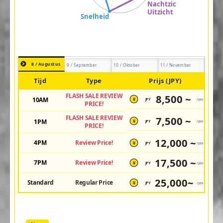
8 / Augustus
9 / September
10 / Oktober
11 / November
Tijd
Type
Prijs (JPY)
FLASH SALE REVIEW
8,500 ~
10AM
JPY
/pax
¥
PRICE!
FLASH SALE REVIEW
7,500 ~
1PM
JPY
/pax
¥
PRICE!
12,000 ~
4PM
Review Price!
JPY
/pax
¥
17,500 ~
7PM
Review Price!
JPY
/pax
¥
25,000~
Standard
Regular Price
JPY
/pax
¥