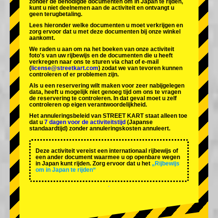
zonder de benodigde documenten om in Japan te rijden,
kunt u niet deelnemen aan de activiteit en ontvangt u
geen terugbetaling.
Lees hieronder welke documenten u moet verkrijgen en
zorg ervoor dat u met deze documenten bij onze winkel
aankomt.
We raden u aan om na het boeken van onze activiteit
foto's van uw rijbewijs en de documenten die u heeft
verkregen naar ons te sturen via chat of e-mail
(
license@streetkart.com
) zodat we van tevoren kunnen
controleren of er problemen zijn.
Als u een reservering wilt maken voor zeer nabijgelegen
data, heeft u mogelijk niet genoeg tijd om ons te vragen
de reservering te controleren. In dat geval moet u zelf
controleren op eigen verantwoordelijkheid.
Het annuleringsbeleid van STREET KART staat alleen toe
dat u
7 dagen voor de activiteitstijd
(Japanse
standaardtijd) zonder annuleringskosten annuleert.
Deze activiteit vereist een internationaal rijbewijs of
een ander document waarmee u op openbare wegen
in Japan kunt rijden. Zorg ervoor dat u het
„Rijbewijs
om in Japan te rijden“