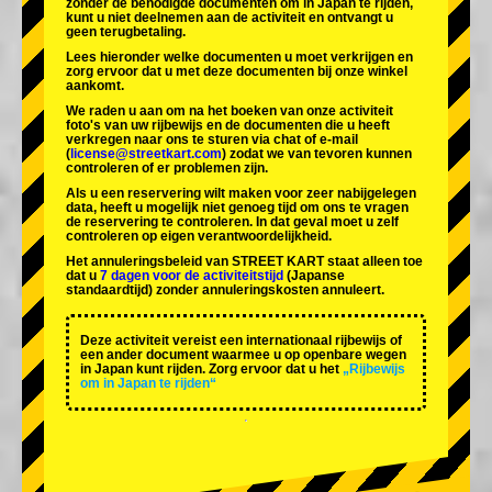
zonder de benodigde documenten om in Japan te rijden,
kunt u niet deelnemen aan de activiteit en ontvangt u
geen terugbetaling.
Lees hieronder welke documenten u moet verkrijgen en
zorg ervoor dat u met deze documenten bij onze winkel
aankomt.
We raden u aan om na het boeken van onze activiteit
foto's van uw rijbewijs en de documenten die u heeft
verkregen naar ons te sturen via chat of e-mail
(
license@streetkart.com
) zodat we van tevoren kunnen
controleren of er problemen zijn.
Als u een reservering wilt maken voor zeer nabijgelegen
data, heeft u mogelijk niet genoeg tijd om ons te vragen
de reservering te controleren. In dat geval moet u zelf
controleren op eigen verantwoordelijkheid.
Het annuleringsbeleid van STREET KART staat alleen toe
dat u
7 dagen voor de activiteitstijd
(Japanse
standaardtijd) zonder annuleringskosten annuleert.
Deze activiteit vereist een internationaal rijbewijs of
een ander document waarmee u op openbare wegen
in Japan kunt rijden. Zorg ervoor dat u het
„Rijbewijs
om in Japan te rijden“