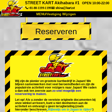
STREET KART Akihabara #1
OPEN 10:00-22:00
📞+81-80-1199-1199
📧
shina@kart.st
MENU/Vestiging Wijzigen
TOP
Reserveren
Over Ons
Specificaties
Prijs
Bereikbaarheid
Reviews
Veelgestelde Vragen
Bedrijf
Reserveren
Vestiging Wijzigen
Tokio Shinagawa
Tokio Akihabara#1
Tokio Akihabara#2
Tokio Shibuya
Wij zijn de
pionier
en
grootste kartbedrijf
in Japan! We
Tokio Shibuya Annex
Tokio Baai
blijven samenwerken met
veel beroemdheden
en zijn de
populairste activiteit
voor reizigers naar Japan! We raden
u dan ook ten zeerste aan
zo snel mogelijk een
Tokio Asakusa
Osaka
reservering te maken.
Let op! Als u zonder de vereiste originele documenten bij
Okinawa
onze winkel arriveert, kunt u niet deelnemen aan de
activiteit en ontvangt u geen terugbetaling.
(zoals
hieronder beschreven
„Rijbewijs om in Japan te rijden“
)