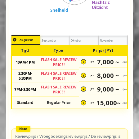
Augustus
September
Oktober
November
Tijd
Type
Prijs (JPY)
FLASH SALE REVIEW
7,000 ~
10AM-1PM
JPY
/pax
¥
PRICE!
2:30PM-
FLASH SALE REVIEW
8,000 ~
JPY
/pax
¥
5:30PM
PRICE!
FLASH SALE REVIEW
9,000 ~
7PM-8:30PM
JPY
/pax
¥
PRICE!
15,000~
Standard
Regular Price
JPY
/pax
¥
Reviewprijs / Vroegboekingsreviewprijs / De reviewprijs is