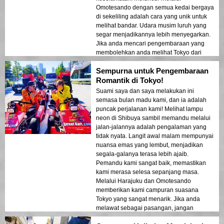
Omotesando dengan semua kedai bergaya
di sekeliling adalah cara yang unik untuk
melihat bandar. Udara musim luruh yang
segar menjadikannya lebih menyegarkan.
Jika anda mencari pengembaraan yang
membolehkan anda melihat Tokyo dari
sudut yang baru, inilah cara untuk
Sempurna untuk Pengembaraan
melakukannya! 🚗✨
Romantik di Tokyo!
Suami saya dan saya melakukan ini
semasa bulan madu kami, dan ia adalah
puncak perjalanan kami! Melihat lampu
neon di Shibuya sambil memandu melalui
jalan-jalannya adalah pengalaman yang
tidak nyata. Langit awal malam mempunyai
nuansa emas yang lembut, menjadikan
segala-galanya terasa lebih ajaib.
Pemandu kami sangat baik, memastikan
kami merasa selesa sepanjang masa.
Melalui Harajuku dan Omotesando
memberikan kami campuran suasana
Tokyo yang sangat menarik. Jika anda
melawat sebagai pasangan, jangan
lepaskan peluang ini!