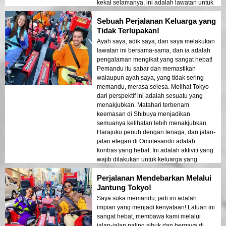
kekal selamanya, ini adalah lawatan untuk
anda!
Sebuah Perjalanan Keluarga yang
Tidak Terlupakan!
Ayah saya, adik saya, dan saya melakukan
lawatan ini bersama-sama, dan ia adalah
pengalaman mengikat yang sangat hebat!
Pemandu itu sabar dan memastikan
walaupun ayah saya, yang tidak sering
memandu, merasa selesa. Melihat Tokyo
dari perspektif ini adalah sesuatu yang
menakjubkan. Matahari terbenam
keemasan di Shibuya menjadikan
semuanya kelihatan lebih menakjubkan.
Harajuku penuh dengan tenaga, dan jalan-
jalan elegan di Omotesando adalah
kontras yang hebat. Ini adalah aktiviti yang
wajib dilakukan untuk keluarga yang
bercuti bersama anak dewasa!
Perjalanan Mendebarkan Melalui
Jantung Tokyo!
Saya suka memandu, jadi ini adalah
impian yang menjadi kenyataan! Laluan ini
sangat hebat, membawa kami melalui
jalan-jalan paling sibuk dan bergaya di