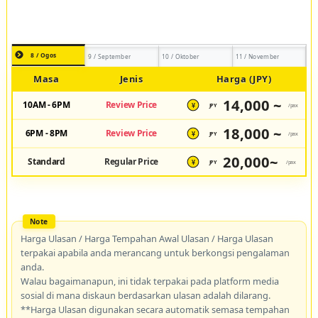
8 / Ogos
9 / September
10 / Oktober
11 / November
Masa
Jenis
Harga (JPY)
14,000 ~
10AM - 6PM
Review Price
JPY
/pax
¥
18,000 ~
6PM - 8PM
Review Price
JPY
/pax
¥
20,000~
Standard
Regular Price
JPY
/pax
¥
Harga Ulasan / Harga Tempahan Awal Ulasan / Harga Ulasan
terpakai apabila anda merancang untuk berkongsi pengalaman
anda.
Walau bagaimanapun, ini tidak terpakai pada platform media
sosial di mana diskaun berdasarkan ulasan adalah dilarang.
**Harga Ulasan digunakan secara automatik semasa tempahan