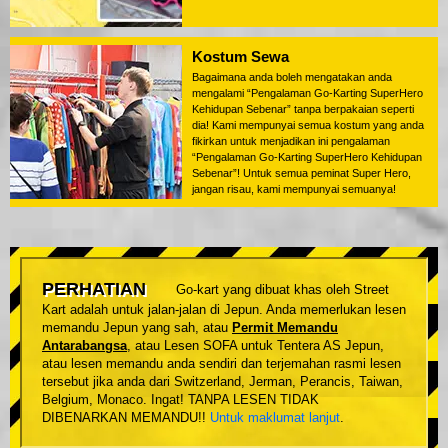
Kostum Sewa
Bagaimana anda boleh mengatakan anda
mengalami “Pengalaman Go-Karting SuperHero
Kehidupan Sebenar” tanpa berpakaian seperti
dia! Kami mempunyai semua kostum yang anda
fikirkan untuk menjadikan ini pengalaman
“Pengalaman Go-Karting SuperHero Kehidupan
Sebenar”! Untuk semua peminat Super Hero,
jangan risau, kami mempunyai semuanya!
PERHATIAN
Go-kart yang dibuat khas oleh Street
Kart adalah untuk jalan-jalan di Jepun. Anda memerlukan lesen
memandu Jepun yang sah, atau
Permit Memandu
Antarabangsa
, atau Lesen SOFA untuk Tentera AS Jepun,
atau lesen memandu anda sendiri dan terjemahan rasmi lesen
tersebut jika anda dari Switzerland, Jerman, Perancis, Taiwan,
Belgium, Monaco. Ingat! TANPA LESEN TIDAK
DIBENARKAN MEMANDU!!
Untuk maklumat lanjut
.