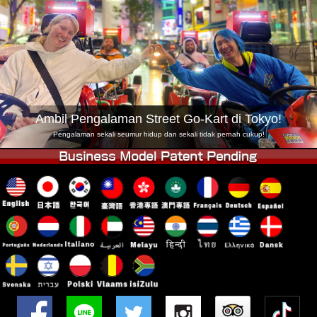
Syarikat
Tempahan
Tukar Kedai
Tokyo Shinagawa
Tokyo Akihabara#1
Tokyo Akihabara#2
Tokyo Shibuya
Tokyo Shibuya Annex
Tokyo Bay
Ambil Pengalaman Street Go-Kart di Tokyo!
Tokyo Asakusa
Osaka
Pengalaman sekali seumur hidup dan sekali tidak pernah cukup!
Okinawa