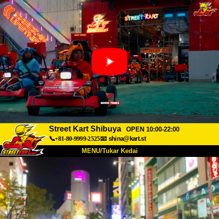
Street Kart Shibuya
OPEN 10:00-22:00
📞+81-80-9999-2525
📧
shina@kart.st
MENU/Tukar Kedai
UTAMA
Tentang
Spesifikasi
Harga
Akses
Suara
Soalan Lazim