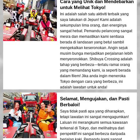
Cara yang Unik dan Mendebarkan
untuk Melihat Tokyo!
Ini adalah salah satu aktiviti terbaik yang
saya lakukan di Jepun! Kami adalah
sekumpulan lima orang, dan energinya
sangat hebat. Pemandu pelancong sangat
mesra dan memastikan kami sentiasa
berada di landasan yang betul sambil
mengekalkan keseronokan. Angin sejuk
musim bunga menjadikan perjalanan lebih
menyeronokkan. Shibuya Crossing adalah
tahap yang berbeza—terlalu ramai orang
yang memandang kami, ia seperti berada
dalam filem! Jika anda ingin meneroka
Tokyo dengan cara yang berbeza, ini
adalah lawatan untuk anda!
Selamat, Mengujakan, dan Pasti
Berbaloi!
Saya tidak pasti apa yang diharapkan,
tetapi lawatan ini sangat mengagumkan!
Laluan ini merangkumi semua kawasan
terkenal di Tokyo, dan melihatnya dari
perspektif ini sangat berbeza daripada
berjalan kaki. Pemandu kami sangat