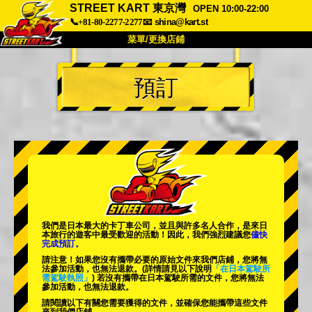
STREET KART 東京灣
OPEN 10:00-22:00
📞+81-80-2277-2277
📧
shina@kart.st
菜單/更換店鋪
首頁
預訂
關於
規格
價格
交通方式
顧客聲音
常見問題
公司
預訂
更換店鋪
東京品川 #1
東京秋葉原#1
東京秋葉原#2
東京澀谷
我們是日本最大的卡丁車公司，並且與
許多名人
合作，是來日
東京澀谷附屬
東京灣
本旅行的遊客中
最受歡迎的活動
！因此，我們強烈建議您
儘快
完成預訂。
東京淺草
大阪
請注意！如果您沒有攜帶必要的原始文件來我們店鋪，您將無
法參加活動，也無法退款。
(詳情請見以下說明
「在日本駕駛所
需駕駛執照」
) 若沒有攜帶在日本駕駛所需的文件，您將無法
沖繩
參加活動，也無法退款。
請閱讀以下有關您需要獲得的文件，並確保您能攜帶這些文件