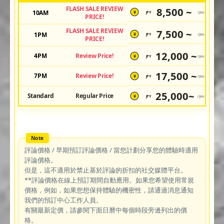
FLASH SALE REVIEW
8,500 ~
10AM
JPY
/pax
¥
PRICE!
FLASH SALE REVIEW
7,500 ~
1PM
JPY
/pax
¥
PRICE!
12,000 ~
4PM
Review Price!
JPY
/pax
¥
17,500 ~
7PM
Review Price!
JPY
/pax
¥
25,000~
Standard
Regular Price
JPY
/pax
¥
評論價格 / 早期預訂評論價格 / 當您計劃分享您的體驗時適用
評論價格。
但是，這不適用於禁止基於評論的折扣的社交媒體平台。
**評論價格在線上預訂期間自動應用。如果您希望使用常規
價格，例如，如果您想保持體驗的機密性，請通過消息通知
我們的預訂中心工作人員。
有關最新定價，請參閱下面日曆中每個時段旁邊列出的價
格。