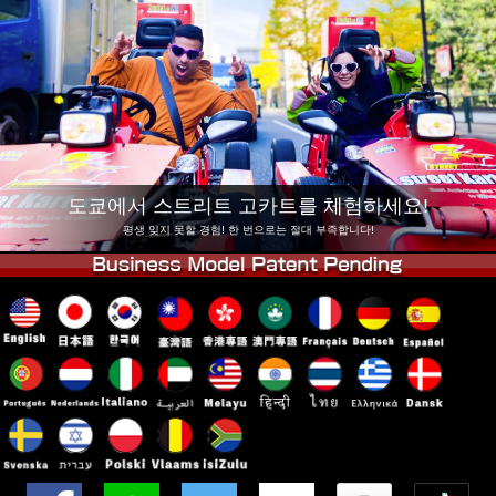
회사 정보
예약
지점 변경
도쿄 시나가와 #1
도쿄 아키하바라#1
도쿄 아키하바라#2
도쿄 시부야
도쿄 시부야 애넥스
도쿄 베이
도쿄 아사쿠사
오사카
도쿄에서 스트리트 고카트를 체험하세요!
오키나와
평생 잊지 못할 경험! 한 번으로는 절대 부족합니다!