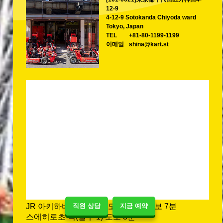
12-9
4-12-9 Sotokanda Chiyoda ward
Tokyo, Japan
TEL
+81-80-1199-1199
이메일
shina@kart.st
직원 상담
지금 예약
JR 아키하바라 역(전기 도시 출구) 도보 7분
스에히로초 역(출구 1) 도보 3분