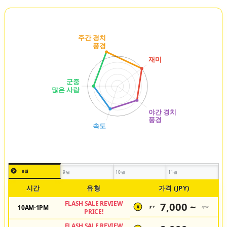
8월
9월
10월
11월
시간
유형
가격 (JPY)
FLASH SALE REVIEW
7,000 ~
10AM-1PM
JPY
/pax
¥
PRICE!
FLASH SALE REVIEW