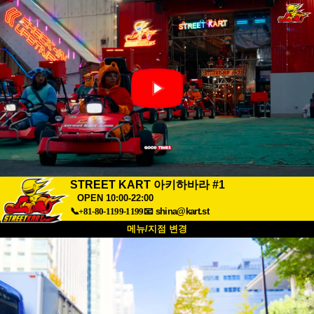
STREET KART 아키하바라 #1
OPEN 10:00-22:00
📞+81-80-1199-1199
📧
shina@kart.st
메뉴/지점 변경
최상단
소개
사양
가격
접근성
고객 리뷰
자주 묻는 질문