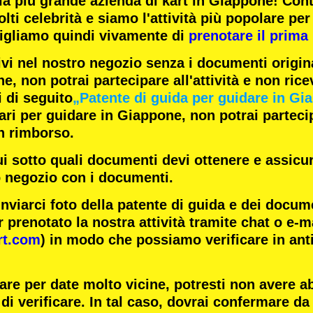
la
più grande azienda di kart
in Giappone! Con
lti celebrità
e siamo l'
attività più popolare
per 
igliamo quindi vivamente di
prenotare il prima 
ivi nel nostro negozio senza i documenti origina
e, non potrai partecipare all'attività e non rice
i di seguito
„Patente di guida per guidare in Gi
i per guidare in Giappone, non potrai partecipa
n rimborso.
ui sotto quali documenti devi ottenere e assicur
o negozio con i documenti.
inviarci foto della patente di guida e dei docum
 prenotato la nostra attività tramite chat o e-m
rt.com
) in modo che possiamo verificare in ant
are per date molto vicine, potresti non avere 
di verificare. In tal caso, dovrai confermare da