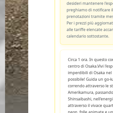
desideri mantenere l'espe
preghiamo di notificare il
prenotazioni tramite me
Per i prezzi più aggiornat
alle tariffe elencate acca
calendario sottostante.
Circa 1 ora. In questo c
centro di Osaka.Vivi l'es
imperdibili di Osaka ne
possibile! Guida un go-k
correndo attraverso le st
Amerikamura, passando p
Shinsaibashi, nell'energi
attraverso il vivace quar
neon, folle animate e un