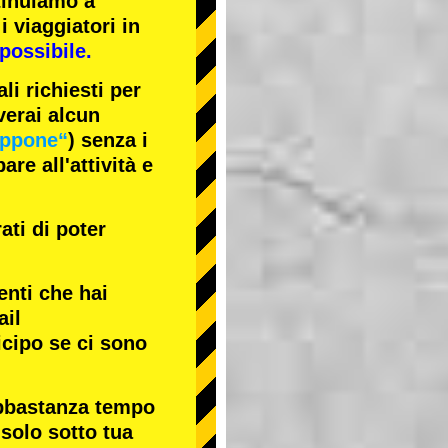
tinuiamo a
i viaggiatori in
possibile.
li richiesti per
verai alcun
appone“
) senza i
re all'attività e
ati di poter
enti che hai
ail
icipo se ci sono
abbastanza tempo
 solo sotto tua