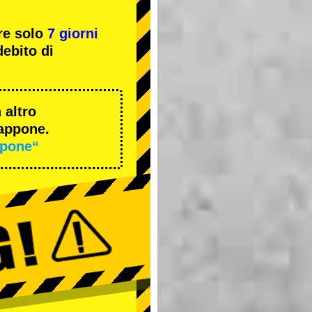
re solo
7 giorni
ebito di
 altro
iappone.
ppone“