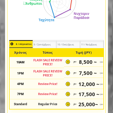
8 / Αύγουστος
9 / Σεπτέμβριος
10 / Οκτώβριος
11 / Νοέμβριος
Χρόνος
Τύπος
Τιμή (JPY)
FLASH SALE REVIEW
8,500 ~
10AM
JPY
/pax
¥
PRICE!
FLASH SALE REVIEW
7,500 ~
1PM
JPY
/pax
¥
PRICE!
12,000 ~
4PM
Review Price!
JPY
/pax
¥
17,500 ~
7PM
Review Price!
JPY
/pax
¥
25,000~
Standard
Regular Price
JPY
/pax
¥