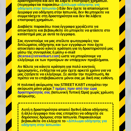
δραστηριότητα και δεν θα λάβετε επιστροφή χρημάτων.
(περιγράφεται παρακάτω
«Δίπλωμα οδήγησης για
οδήγηση στην Ιαπωνία»
) Εάν δεν έχετε τα απαιτούμενα
έγγραφα για οδήγηση στην Ιαπωνία, δεν θα μπορείτε να
συμμετάσχετε στη δραστηριότητα και δεν θα λάβετε
επιστροφή χρημάτων.
Διαβάστε παρακάτω ποια έγγραφα χρειάζεστε να
αποκτήσετε και βεβαιωθείτε ότι μπορείτε να φτάσετε στο
κατάστημά μας με αυτά τα έγγραφα.
Σας συνιστούμε να μας στείλετε φωτογραφίες του
διπλώματος οδήγησης και των εγγράφων που έχετε
αποκτήσει αφού κάνετε κράτηση για τη δραστηριότητά μας
μέσω της συνομιλίας ή μέσω e-mail
(
license@streetkart.com
) ώστε να μπορέσουμε να
ελέγξουμε εκ των προτέρων αν υπάρχουν προβλήματα.
Αν θέλετε να κάνετε κράτηση για πολύ κοντινές
ημερομηνίες, ενδέχεται να μην έχετε αρκετό χρόνο για να
μας ζητήσετε να ελέγξουμε. Σε αυτήν την περίπτωση, θα
πρέπει να το επιβεβαιώσετε μόνοι σας με δική σας ευθύνη.
Η πολιτική ακύρωσης του STREET KART επιτρέπει την
ακύρωση μόνο μέχρι
7 ημέρες πριν από την ώρα
δραστηριότητάς σας
(Ιαπωνική Τυπική Ώρα) χωρίς χρέωση
ακύρωσης.
Αυτή η δραστηριότητα απαιτεί διεθνή άδεια οδήγησης
ή άλλο έγγραφο που σας επιτρέπει να οδηγείτε σε
δημόσιους δρόμους στην Ιαπωνία. Παρακαλούμε
βεβαιωθείτε ότι ελέγχετε το
«Δίπλωμα οδήγησης για
οδήγηση στην Ιαπωνία»