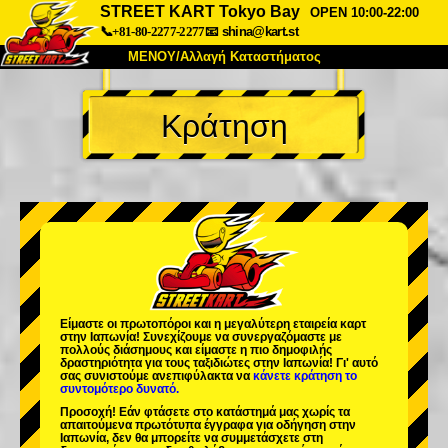
STREET KART Tokyo Bay
OPEN 10:00-22:00
📞+81-80-2277-2277
📧
shina@kart.st
ΜΕΝΟΥ/Αλλαγή Καταστήματος
ΚΥΡΙΩΣ
Κράτηση
Σχετικά
Προδιαγραφές
Τιμές
Πρόσβαση
Αναφορές
Συχνές Ερωτήσεις
Εταιρεία
Κράτηση
Αλλαγή Καταστήματος
Τόκιο Σινάγαουα #1
Τόκιο Ακίχαμπαρα #1
Τόκιο Ακίχαμπαρα #2
Τόκιο Σιμπούγια
Είμαστε οι
πρωτοπόροι
και η
μεγαλύτερη εταιρεία καρτ
Τόκιο Σιμπούγια Annex
Τόκιο Κόλπος
στην Ιαπωνία! Συνεχίζουμε να συνεργαζόμαστε με
πολλούς διάσημους
και είμαστε η
πιο δημοφιλής
δραστηριότητα
για τους ταξιδιώτες στην Ιαπωνία! Γι' αυτό
Τόκιο Ασακούσα
Οσάκα
σας συνιστούμε ανεπιφύλακτα να
κάνετε κράτηση το
συντομότερο δυνατό.
Οκινάουα
Προσοχή! Εάν φτάσετε στο κατάστημά μας χωρίς τα
απαιτούμενα πρωτότυπα έγγραφα για οδήγηση στην
Ιαπωνία, δεν θα μπορείτε να συμμετάσχετε στη