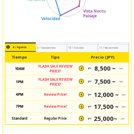
8 / Agosto
9 / Septiembre
10 / Octubre
11 / Noviembre
Tiempo
Tipo
Precio (JPY)
FLASH SALE REVIEW
8,500 ~
10AM
JPY
/pax
¥
PRICE!
FLASH SALE REVIEW
7,500 ~
1PM
JPY
/pax
¥
PRICE!
12,000 ~
4PM
Review Price!
JPY
/pax
¥
17,500 ~
7PM
Review Price!
JPY
/pax
¥
25,000~
Standard
Regular Price
JPY
/pax
¥