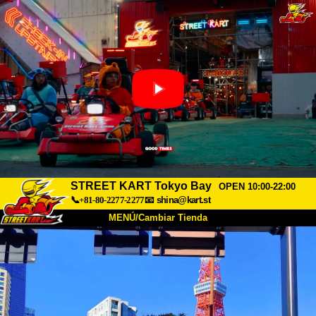
STREET KART Tokyo Bay
OPEN 10:00-22:00
📞+81-80-2277-2277
📧
shina@kart.st
MENÚ/Cambiar Tienda
INICIO
Acerca de
Especificaciones
Precios
Acceso
Testimonios
Preguntas Frecuentes