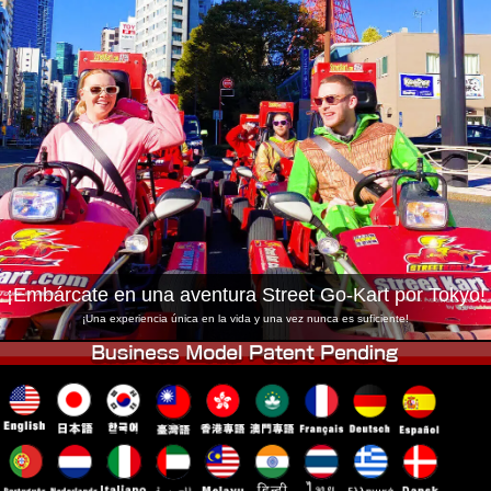
Empresa
Reservas
Cambiar Tienda
Tokyo Shinagawa
Tokyo Akihabara#1
Tokyo Akihabara#2
Tokyo Shibuya
Tokyo Shibuya Annex
Tokyo Bay
Tokyo Asakusa
Osaka
Okinawa
¡Embárcate en una aventura Street Go-Kart por Tokyo!
¡Una experiencia única en la vida y una vez nunca es suficiente!