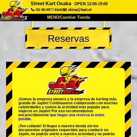
Street Kart Osaka
OPEN 12:00-19:00
📞+81-90-9977-6644
📧
shina@kart.st
MENÚ/Cambiar Tienda
INICIO
Reservas
Acerca de
Especificaciones
Precios
Acceso
Testimonios
Preguntas Frecuentes
Empresa
Reservas
Cambiar Tienda
Tokyo Shinagawa
Tokyo Akihabara#1
Tokyo Akihabara#2
Tokyo Shibuya
¡Somos la
empresa pionera
y la
empresa de karting más
Tokyo Shibuya Annex
Tokyo Bay
grande
de Japón! Continuamos colaborando con
muchas
celebridades
y somos la
actividad más popular
para
viajeros en Japón! Por eso recomendamos
Tokyo Asakusa
Osaka
encarecidamente
que hagas una reserva lo antes
posible.
Okinawa
¡Ten cuidado! Si llegas a nuestra tienda sin los
documentos originales requeridos para conducir en
Japón, no podrás unirte a nuestra actividad y no podrás