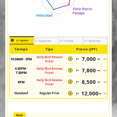
8 / Agosto
9 / Septiembre
10 / Octubre
11 / Noviembre
Tiempo
Tipo
Precio (JPY)
Early Bird Review
7,000 ~
10:30AM - 3PM
JPY
/pax
¥
Price!
4:30PM -
Early Bird Review
7,800 ~
JPY
/pax
¥
7:30PM
Price!
Early Bird Review
8,500 ~
8PM
JPY
/pax
¥
Price!
12,000~
Standard
Regular Price
JPY
/pax
¥