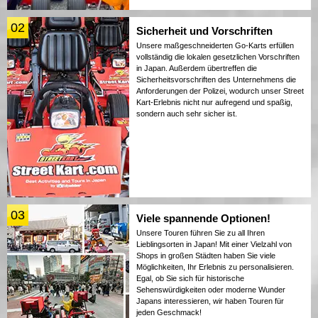
02
Sicherheit und Vorschriften
Unsere maßgeschneiderten Go-Karts erfüllen
vollständig die lokalen gesetzlichen Vorschriften
in Japan. Außerdem übertreffen die
Sicherheitsvorschriften des Unternehmens die
Anforderungen der Polizei, wodurch unser Street
Kart-Erlebnis nicht nur aufregend und spaßig,
sondern auch sehr sicher ist.
03
Viele spannende Optionen!
Unsere Touren führen Sie zu all Ihren
Lieblingsorten in Japan! Mit einer Vielzahl von
Shops in großen Städten haben Sie viele
Möglichkeiten, Ihr Erlebnis zu personalisieren.
Egal, ob Sie sich für historische
Sehenswürdigkeiten oder moderne Wunder
Japans interessieren, wir haben Touren für
jeden Geschmack!