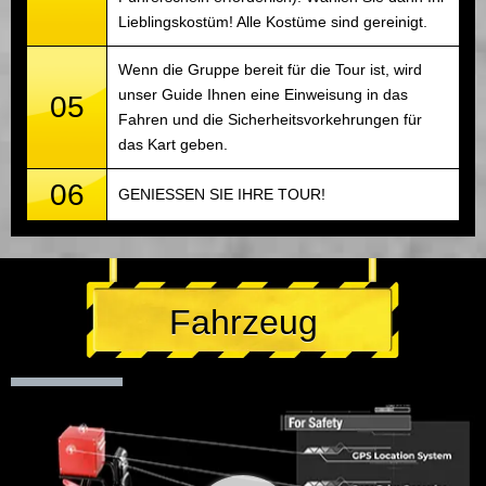
Lieblingskostüm! Alle Kostüme sind gereinigt.
Wenn die Gruppe bereit für die Tour ist, wird
unser Guide Ihnen eine Einweisung in das
05
Fahren und die Sicherheitsvorkehrungen für
das Kart geben.
06
GENIESSEN SIE IHRE TOUR!
Fahrzeug