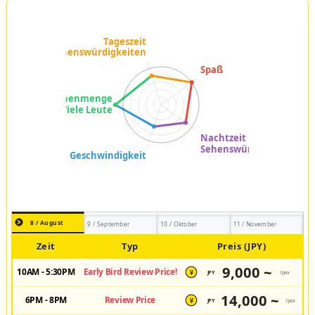
8 / August
9 / September
10 / Oktober
11 / November
Zeit
Typ
Preis (JPY)
9,000 ~
10AM - 5:30PM
Early Bird Review Price!
JPY
/pax
¥
14,000 ~
6PM - 8PM
Review Price
JPY
/pax
¥