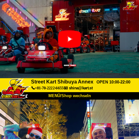
Street Kart Shibuya Annex
OPEN 10:00-22:00
📞+81-70-2222-6655
📧
shina@kart.st
MENÜ/Shop wechseln
START
Über uns
Spezifikationen
Preise
Anfahrt
Bewertungen
FAQ