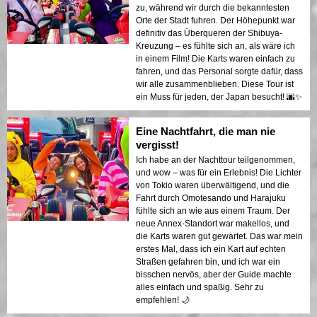
zu, während wir durch die bekanntesten
Orte der Stadt fuhren. Der Höhepunkt war
definitiv das Überqueren der Shibuya-
Kreuzung – es fühlte sich an, als wäre ich
in einem Film! Die Karts waren einfach zu
fahren, und das Personal sorgte dafür, dass
wir alle zusammenblieben. Diese Tour ist
ein Muss für jeden, der Japan besucht! 🌆✨
Eine Nachtfahrt, die man nie
vergisst!
Ich habe an der Nachttour teilgenommen,
und wow – was für ein Erlebnis! Die Lichter
von Tokio waren überwältigend, und die
Fahrt durch Omotesando und Harajuku
fühlte sich an wie aus einem Traum. Der
neue Annex-Standort war makellos, und
die Karts waren gut gewartet. Das war mein
erstes Mal, dass ich ein Kart auf echten
Straßen gefahren bin, und ich war ein
bisschen nervös, aber der Guide machte
alles einfach und spaßig. Sehr zu
empfehlen! 🌙